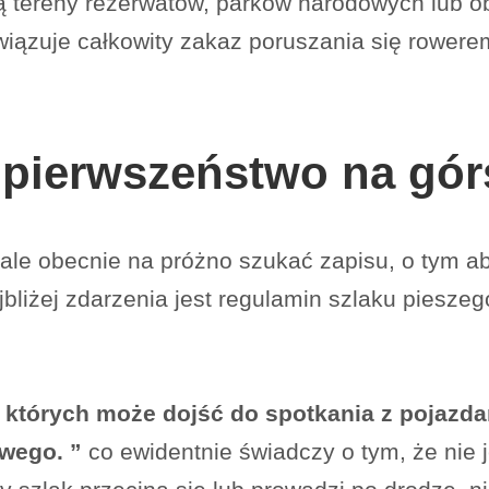
ą tereny rezerwatów, parków narodowych lub ob
iązuje całkowity zakaz poruszania się rowerem
 pierwszeństwo na gór
ale obecnie na próżno szukać zapisu, o tym ab
bliżej zdarzenia jest regulamin szlaku piesze
a których może dojść do spotkania z pojazd
owego. ”
co ewidentnie świadczy o tym, że nie j