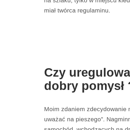
na szlaku, tylko w miejscu kied
miał twórca regulaminu.
Czy uregulowa
dobry pomysł 
Moim zdaniem zdecydowanie ni
uważać na pieszego”. Nagminn
samochód, wchodzących na drog