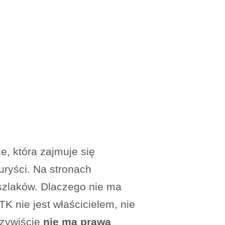
, która zajmuje się
uryści. Na stronach
szlaków. Dlaczego nie ma
K nie jest właścicielem, nie
czywiście
nie ma prawa