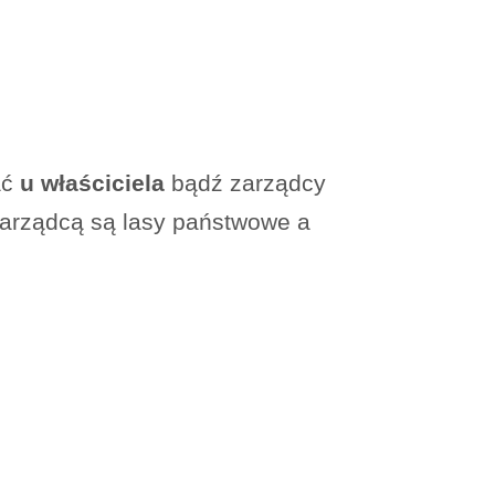
ać
u właściciela
bądź zarządcy
zarządcą są lasy państwowe a