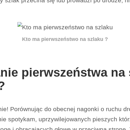
y szlak przecina się lub prowadzi po drodze, ni
Kto ma pierwszeństwo na szlaku ?
nie pierwszeństwa na 
?
e! Porównując do obecnej nagonki o ruchu dr
ie spotykam, uprzywilejowanych pieszych któr
ę i obracających głowę w przeciwną stronę. T