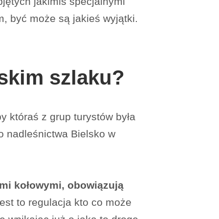
jętych jakimiś specjalnymi
, być może są jakieś wyjątki.
skim szlaku?
y któraś z grup turystów była
go nadleśnictwa Bielsko w
ami kołowymi, obowiązują
est to regulacja kto co może