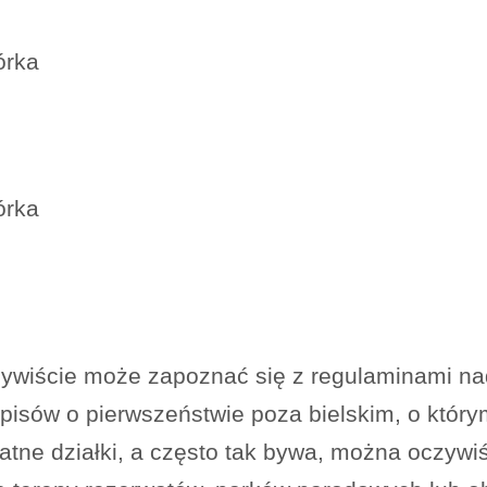
órka
órka
czywiście może zapoznać się z regulaminami na
isów o pierwszeństwie poza bielskim, o który
atne działki, a często tak bywa, można oczywiś