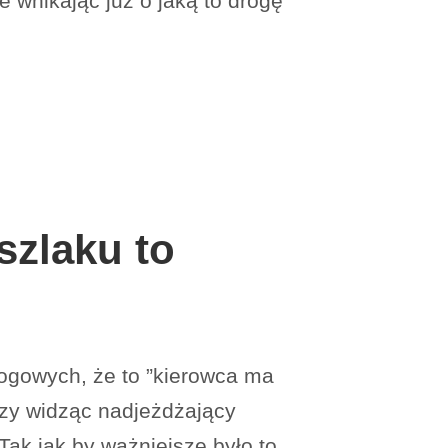
e wnikając już o jaką to drogę
szlaku to
ogowych, że to ”kierowca ma
zy widząc nadjeżdżający
ak jak by ważniejsze było to,