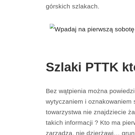
górskich szlakach.
Szlaki PTTK k
Bez wątpienia można powiedzie
wytyczaniem i oznakowaniem sz
towarzystwa nie znajdziecie ż
takich informacji ? Kto ma pie
zarządza, nie dzierżawi… gru