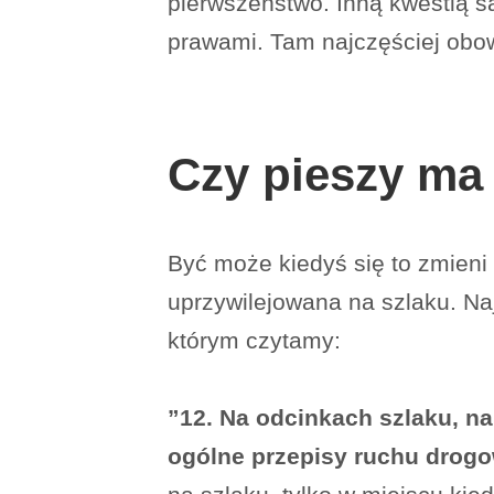
pierwszeństwo. Inną kwestią s
prawami. Tam najczęściej obow
Czy pieszy ma
Być może kiedyś się to zmieni 
uprzywilejowana na szlaku. Naj
którym czytamy:
”12. Na odcinkach szlaku, n
ogólne przepisy ruchu drog