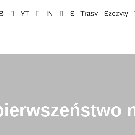
B
_YT
_IN
_S
Trasy
Szczyty
pierwszeństwo n