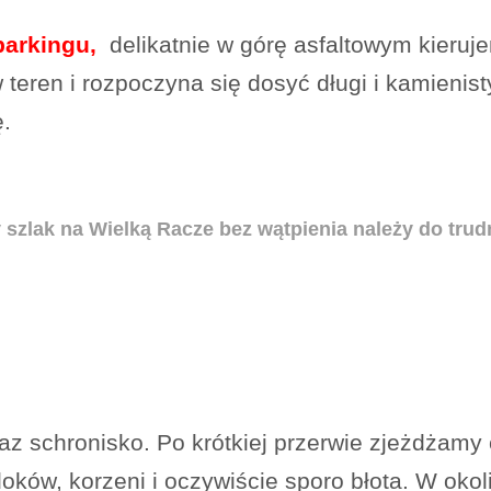
parkingu,
delikatnie w górę asfaltowym kieruj
teren i rozpoczyna się dosyć długi i kamienis
.
y szlak na Wielką Racze bez wątpienia należy do trud
az schronisko. Po krótkiej przerwie zjeżdżam
doków, korzeni i oczywiście sporo błota. W o