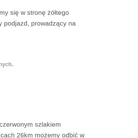
emy się w stronę żółtego
ty podjazd, prowadzący na
nych.
y czerwonym szlakiem
kolicach 26km możemy odbić w