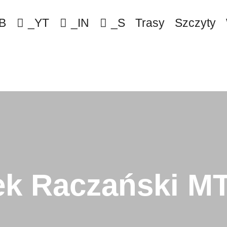
B
_YT
_IN
_S
Trasy
Szczyty
k Raczański M