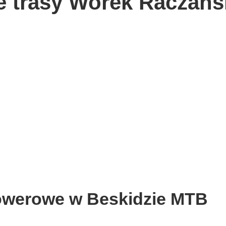
 trasy Worek Raczańs
owerowe w Beskidzie MTB