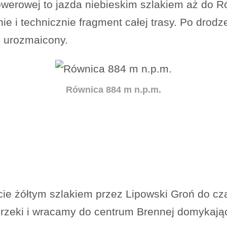
owerowej to jazda niebieskim szlakiem aż do Ró
ie i technicznie fragment całej trasy. Po drodz
o urozmaicony.
Równica 884 m n.p.m.
e żółtym szlakiem przez Lipowski Groń do cza
rzeki i wracamy do centrum Brennej domykając