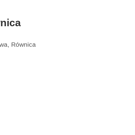
nica
owa, Równica